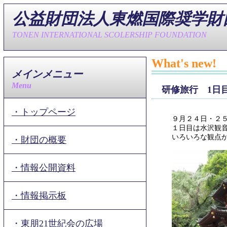
公益財団法人東燃国際奨学財
TONEN INTERNATIONAL SCOLERSHIP FOUNDATION
What's new!
メインメニュー
Menu
研修旅行 1日
・トップページ
９月２４日・２
１日目は水沢観
いろいろな観点
・財団の概要
・情報公開資料
・情報掲示板
・東朋21世紀会の広場