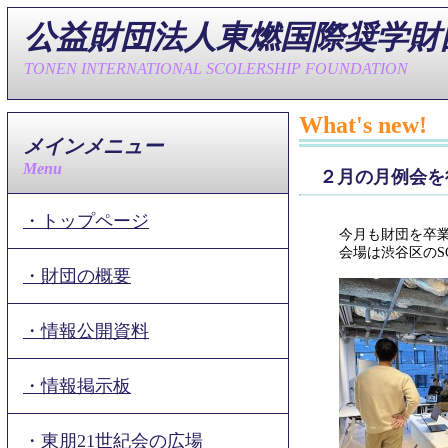
公益財団法人東燃国際奨学財
TONEN INTERNATIONAL SCOLERSHIP FOUNDATION
What's new!
メインメニュー
Menu
２月の月例会を
・トップページ
今月も財団を卒
会場は渋谷区の
・財団の概要
・情報公開資料
・情報掲示板
・東朋21世紀会の広場